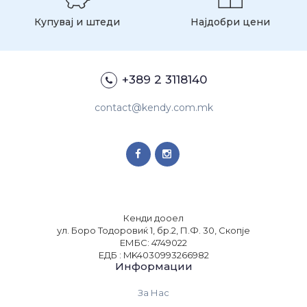
Купувај и штеди
Најдобри цени
+389 2 3118140
contact@kendy.com.mk
Кенди дооел
ул. Боро Тодоровиќ 1, бр.2, П.Ф. 30, Скопје
ЕМБС: 4749022
ЕДБ : MK4030993266982
Информации
За Нас