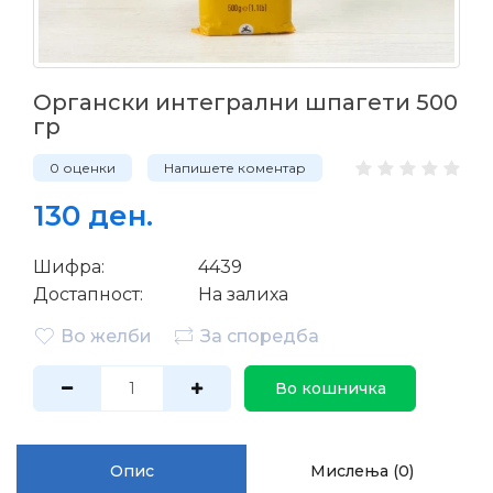
Органски интегрални шпагети 500
гр
0 оценки
Напишете коментар
130 ден.
Шифра:
4439
Достапност:
На залиха
Во желби
За споредба
Во кошничка
Опис
Мислења (0)