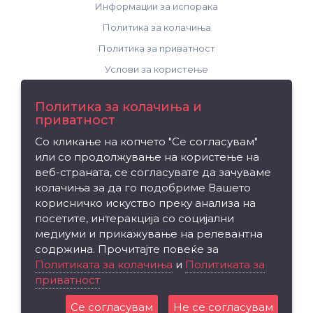
Информации за испорака
Политика за колачиња
Политика за приватност
Услови за користење
Поддршка
Политика за колачиња и
приватност
Контакт
Со кликање на копчето "Се согласувам"
Рекламација на производ
или со продолжување на користење на
Мапа на сајтот
веб-страната, се согласувате да зачуваме
колачиња за да го подобриме Вашето
Издвојуваме
корисничко искуство преку анализа на
посетите, интеракција со социјални
Брендови
медиуми и прикажување на релевантна
Вредносен ваучер
содржина. Прочитајте повеќе за
Партнерска програма
Политиката за колачиња
и
Политиката за
приватност
Промоции
Се согласувам
Не се согласувам