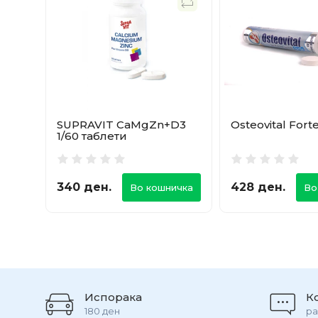
SUPRAVIT CaMgZn+D3
Osteovital Fort
1/60 таблети
340 ден.
428 ден.
Во кошничка
Во
Испорака
К
180 ден
ра