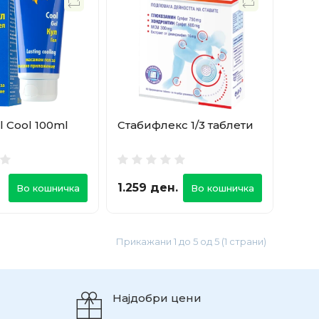
l Cool 100ml
Стабифлекс 1/3 таблети
1.259 ден.
Во кошничка
Во кошничка
Прикажани 1 до 5 од 5 (1 страни)
Најдобри цени