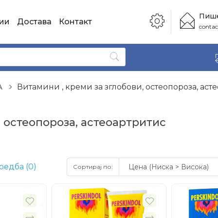
Пише
ии
Достава
Контакт
conta
А
Витамини , креми за зглобови, остеопороза, аст
, остеопороза, астеоартритис
редба (0)
Сортирај по: