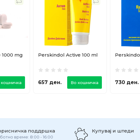
e 1000 mg
Perskindol Active 100 ml
Perskindo
657 ден.
730 ден.
 кошничка
Во кошничка
орисничка поддршка
Купувај и штеди
ботно време: 8:00 - 16:00