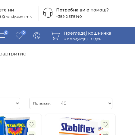
те ни
Потребна ви е помош?
ct@kendy.com.mk
+389 2 3118140
Прегледај кошничка
0
0
0 продукт(и) - 0 ден.
еоартритис
Прикажи: