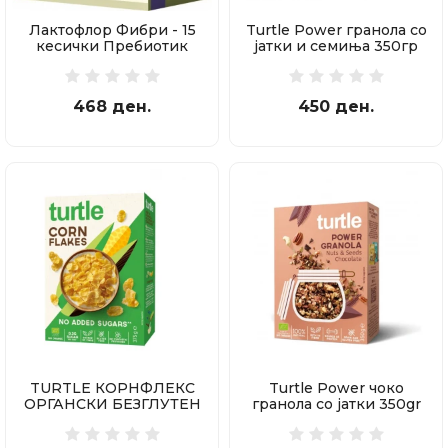
Лактофлор Фибри - 15
Turtle Power гранола со
кесички Пребиотик
јатки и семиња 350гр
468 ден.
450 ден.
TURTLE КОРНФЛЕКС
Turtle Power чоко
ОРГАНСКИ БЕЗГЛУТЕН
гранола со јатки 350gr
375 ГР