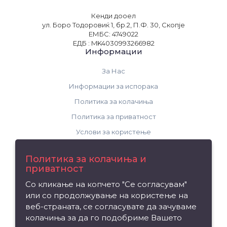
Кенди дооел
ул. Боро Тодоровиќ 1, бр.2, П.Ф. 30, Скопје
ЕМБС: 4749022
ЕДБ : MK4030993266982
Информации
За Нас
Информации за испорака
Политика за колачиња
Политика за приватност
Услови за користење
Поддршка
Политика за колачиња и
приватност
Контакт
Со кликање на копчето "Се согласувам"
Рекламација на производ
или со продолжување на користење на
Мапа на сајтот
веб-страната, се согласувате да зачуваме
колачиња за да го подобриме Вашето
Издвојуваме