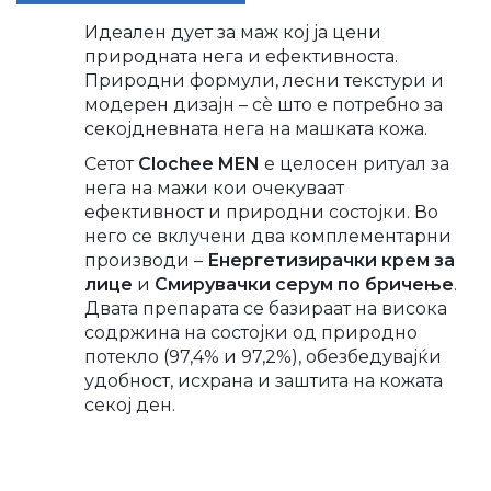
Идеален дует за маж кој ја цени
природната нега и ефективноста.
Природни формули, лесни текстури и
модерен дизајн – сè што е потребно за
секојдневна
та
нега на машката кожа.
Сетот
Clochee MEN
е целосен ритуал за
нега на мажи кои очекуваат
ефективност и природни состојки. Во
него се вклучени два комплементарни
производи –
Енергетизирачки крем за
лице
и
Смирувачки серум по бричење
.
Двата препарата се базираат на висока
содржина на состојки од природно
потекло (97,4% и 97,2%), обезбедувајќи
удобност, исхрана и заштита на кожата
секој ден.