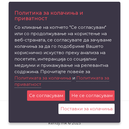
Поддршка
Политика за колачиња и
приватност
Контакт
Со кликање на копчето "Се согласувам"
Рекламација на производ
или со продолжување на користење на
Мапа на сајтот
веб-страната, се согласувате да зачуваме
колачиња за да го подобриме Вашето
Издвојуваме
корисничко искуство преку анализа на
посетите, интеракција со социјални
Брендови
медиуми и прикажување на релевантна
Вредносен ваучер
содржина. Прочитајте повеќе за
Партнерска програма
Политиката за колачиња
и
Политиката за
приватност
Промоции
Се согласувам
Не се согласувам
Поставки за колачиња
kendy.mk © 2023