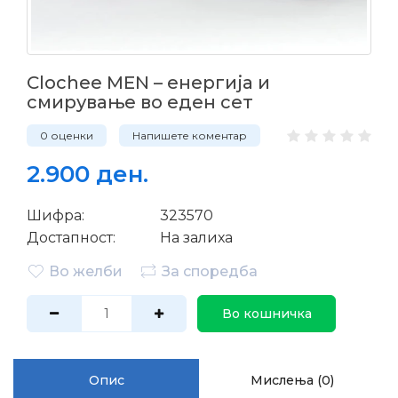
Clochee MEN – енергија и
смирување во еден сет
0 оценки
Напишете коментар
2.900 ден.
Шифра:
323570
Достапност:
На залиха
Во желби
За споредба
Во кошничка
Опис
Мислења (0)