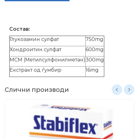
Состав:
Глукозамин сулфат
750mg
Хондроитин сулфат
600mg
МСМ (Метилсулфонилметан)
300mg
Екстракт од ѓумбир
16mg
Слични производи