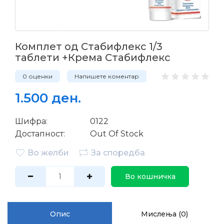
Комплет од Стабифлекс 1/3
таблети +Крема Стабифлекс
0 оценки
Напишете коментар
1.500 ден.
Шифра:
0122
Достапност:
Out Of Stock
Во желби
За споредба
Во кошничка
Опис
Мислења (0)