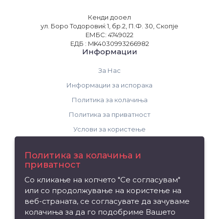
Кенди дооел
ул. Боро Тодоровиќ 1, бр.2, П.Ф. 30, Скопје
ЕМБС: 4749022
ЕДБ : MK4030993266982
Информации
За Нас
Информации за испорака
Политика за колачиња
Политика за приватност
Услови за користење
Поддршка
Политика за колачиња и
приватност
Контакт
Со кликање на копчето "Се согласувам"
Рекламација на производ
или со продолжување на користење на
Мапа на сајтот
веб-страната, се согласувате да зачуваме
колачиња за да го подобриме Вашето
Издвојуваме