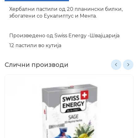
Хербални пастили од 20 планински билки,
збогатени со Еукалиптус и Мента.
Произведено од Swiss Energy -Швајцарија
12 пастили во кутија
Слични производи