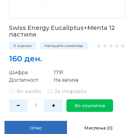
Swiss Energy Eucaliptus+Menta 12
пастили
0 оценки
Напишете коментар
160 ден.
Шифра:
1791
Достапност:
На залиха
Во желби
За споредба
Во кошничка
Опис
Мислења (0)