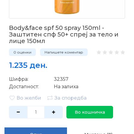
Body&face spf 50 spray 150ml -
Заштитен спф 50+ спреј за тело и
лице 150мл
0 оценки
Напишете коментар
1.235 ден.
Шифра:
32357
Достапност:
На залиха
Во желби
За споредба
Во кошничка