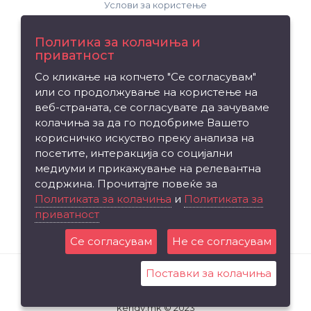
Услови за користење
Поддршка
Политика за колачиња и
приватност
Контакт
Со кликање на копчето "Се согласувам"
Рекламација на производ
или со продолжување на користење на
Мапа на сајтот
веб-страната, се согласувате да зачуваме
колачиња за да го подобриме Вашето
Издвојуваме
корисничко искуство преку анализа на
посетите, интеракција со социјални
Брендови
медиуми и прикажување на релевантна
Вредносен ваучер
содржина. Прочитајте повеќе за
Партнерска програма
Политиката за колачиња
и
Политиката за
приватност
Промоции
Се согласувам
Не се согласувам
Поставки за колачиња
kendy.mk © 2023