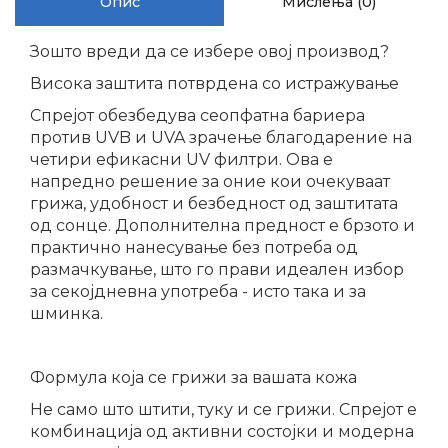
Опис
Мислења (0)
Зошто вреди да се избере овој производ?
Висока заштита потврдена со истражување
Спрејот обезбедува сеопфатна бариера
против UVB и UVA зрачење благодарение на
четири ефикасни UV филтри. Ова е
напредно решение за оние кои очекуваат
грижа, удобност и безбедност од заштитата
од сонце. Дополнителна предност е брзото и
практично нанесување без потреба од
размачкување, што го прави идеален избор
за секојдневна употреба - исто така и за
шминка.
Формула која се грижи за вашата кожа
Не само што штити, туку и се грижи. Спрејот е
комбинација од активни состојки и модерна