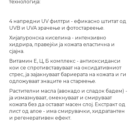
технологија:
4 напредни UV филтри - ефикасно штитат од
UVB и UVA зрачење и фотостареење.
Хијалуронска киселина - интензивно
хидрира, правејќи ја кожата еластична и
сјајна.
Витамин Е, Ц, Б комплекс - антиоксиданси
кои се спротивставуваат на оксидативниот
стрес, ја зајакнуваат бариерата на кожата и ги
одложуваат знаците на стареење.
Растителни масла (авокадо и сладок бадем) -
ја измазнуваат, омекнуваат и смируваат
кожата без да остават масен слој. Екстракт од
лист од алое - има смирувачки, хидратантен
и регенеративен ефект.