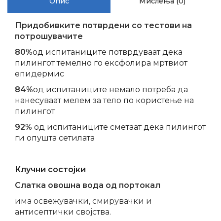
Опис
Мислења (0)
Придобивките потврдени со тестови на
потрошувачите
80%
од испитаниците потврдуваат дека
пилингот темелно го ексфолира мртвиот
епидермис
84%
од испитаниците немало потреба да
нанесуваат мелем за тело по користење на
пилингот
92%
од испитаниците сметаат дека пилингот
ги опушта сетилата
Клучни состојки
Слатка овошна вода од портокал
има освежувачки, смирувачки и
антисептички својства.