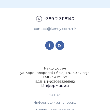
+389 2 3118140
contact@kendy.com.mk
Кенди дооел
ул. Боро Тодоровиќ 1, бр.2, П.Ф. 30, Скопје
ЕМБС: 4749022
ЕДБ : MK4030993266982
Информации
За Нас
Информации за испорака
Политика за колачиња