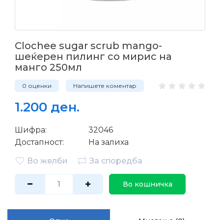
Clochee sugar scrub mango-
шеќерен пилинг со мирис на
манго 250мл
0 оценки
Напишете коментар
1.200 ден.
Шифра:
32046
Достапност:
На залиха
Во желби
За споредба
Во кошничка