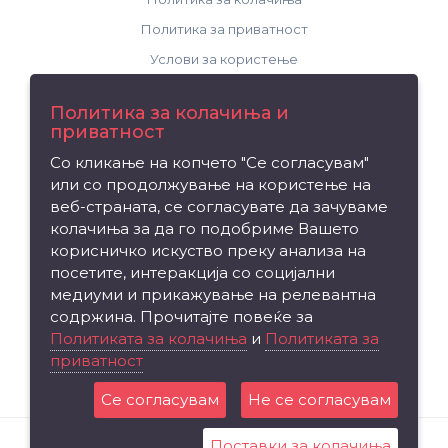
Политика за приватност
Услови за користење
Поддршка
Политика за колачиња и
приватност
Контакт
Со кликање на копчето "Се согласувам"
Рекламација на производ
или со продолжување на користење на
Мапа на сајтот
веб-страната, се согласувате да зачуваме
колачиња за да го подобриме Вашето
Издвојуваме
корисничко искуство преку анализа на
посетите, интеракција со социјални
Брендови
медиуми и прикажување на релевантна
Вредносен ваучер
содржина. Прочитајте повеќе за
Партнерска програма
Политиката за колачиња
и
Политиката за
приватност
Промоции
Се согласувам
Не се согласувам
Поставки за колачиња