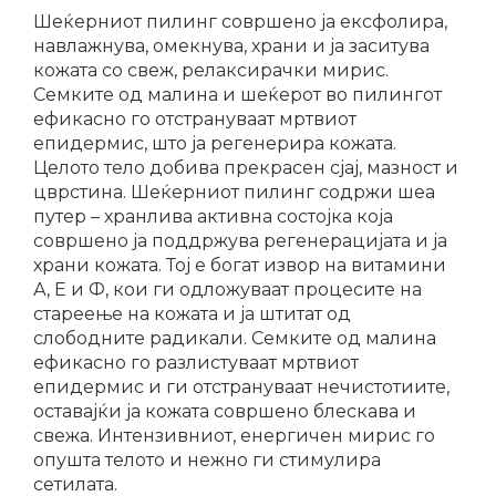
Шеќерниот пилинг совршено ја ексфолира,
навлажнува, омекнува, храни и ја заситува
кожата со свеж, релаксирачки мирис.
Семките од малина и шеќерот во пилингот
ефикасно го отстрануваат мртвиот
епидермис, што ја регенерира кожата.
Целото тело добива прекрасен сјај, мазност и
цврстина. Шеќерниот пилинг содржи шеа
путер – хранлива активна состојка која
совршено ја поддржува регенерацијата и ја
храни кожата. Тој е богат извор на витамини
А, Е и Ф, кои ги одложуваат процесите на
стареење на кожата и ја штитат од
слободните радикали. Семките од малина
ефикасно го разлистуваат мртвиот
епидермис и ги отстрануваат нечистотиите,
оставајќи ја кожата совршено блескава и
свежа. Интензивниот, енергичен мирис го
опушта телото и нежно ги стимулира
сетилата.