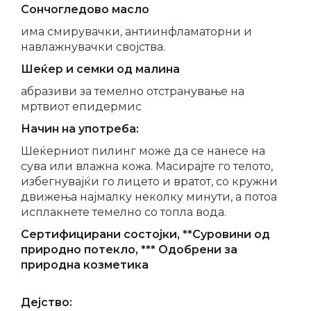
Сончогледово масло
има смирувачки, антиинфламаторни и
навлажнувачки својства.
Шеќер и семки од малина
абразиви за темелно отстранување на
мртвиот епидермис
Начин на употреба:
Шеќерниот пилинг може да се нанесе на
сува или влажна кожа. Масирајте го телото,
избегнувајќи го лицето и вратот, со кружни
движења најмалку неколку минути, а потоа
исплакнете темелно со топла вода.
Сертифицирани состојки, **Суровини од
природно потекло, *** Одобрени за
природна козметика
Дејство: