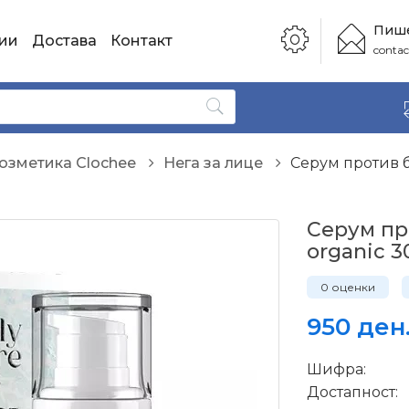
Пише
ии
Достава
Контакт
conta
озметика Clochee
Нега за лице
Серум против б
Серум пр
organic 3
0 оценки
950 ден
Шифра:
Достапност: