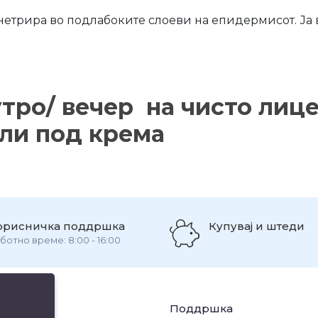
етрира во подлабоките слоеви на епидермисот. Ја 
утро/ вечер на чисто лице
или под крема
орисничка поддршка
Купувај и штеди
ботно време: 8:00 - 16:00
ации
Поддршка