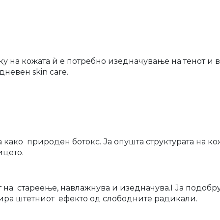
ку на кожата ѝ е потребно изедначување на тенот и в
т дневен
skin care.
ва како природен ботокс. Ја опушта структурата на к
ицето.
на стареење, навлажнува и изедначува.I Ја подобрув
зира штетниот ефекто од слободните радикали.