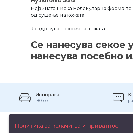
Hyaluronic acid
Нејзината ниска молекуларна форма пен
од сушење на кожата
Ја одржува еластична кожата.
Се нанесува секое 
нанесува посебно 
Испорака
К
180 ден
ра
Политика за колачиња и приватност
Информ
+389 2 3118140