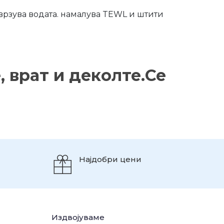
врзува водата. намалува TEWL и штити
, врат и деколте.Се
Најдобри цени
Издвојуваме