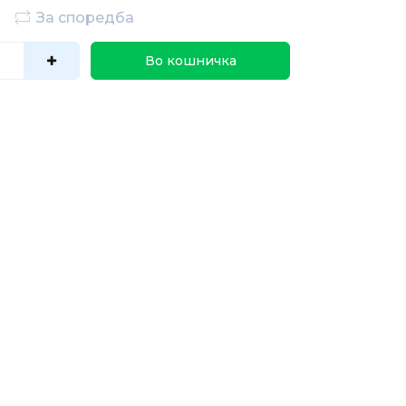
За споредба
Во кошничка