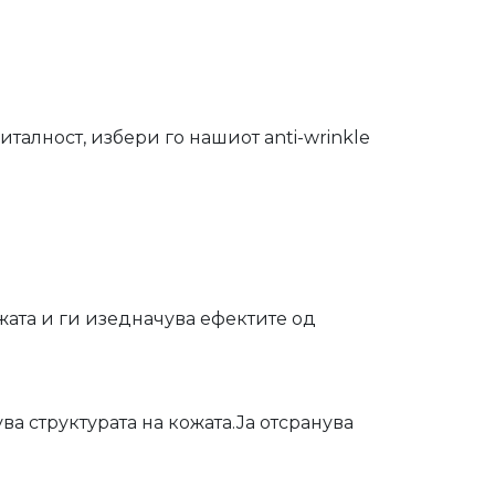
италност, избери го нашиот anti-wrinkle
ожата и ги изедначува ефектите од
а структурата на кожата.Ја отсранува