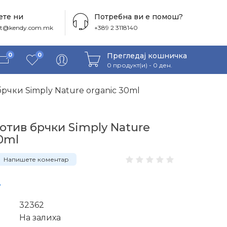
те ни
Потребна ви е помош?
ct@kendy.com.mk
+389 2 3118140
Прегледај кошничка
0
0
0 продукт(и) - 0 ден.
рчки Simply Nature organic 30ml
отив брчки Simply Nature
0ml
Напишете коментар
.
32362
На залиха