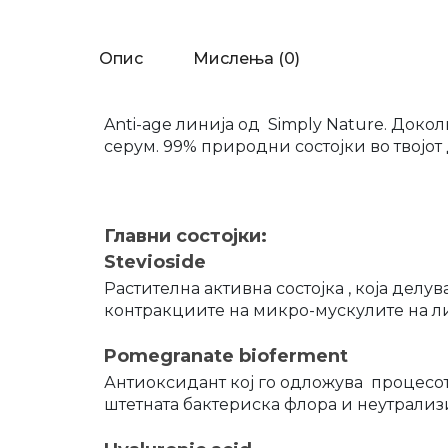
Опис
Мислења (0)
Anti-age линија од Simply Nature. Докол
серум. 99% природни состојки во твојо
Главни состојки:
Stevioside
Растителна активна состојка , која делу
контракциите на микро-мускулите на л
Pomegranate bioferment
Антиоксидант кој го одложува процесот 
штетната бактериска флора и неутрали