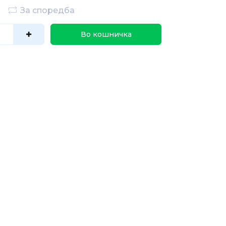
За споредба
Во кошничка