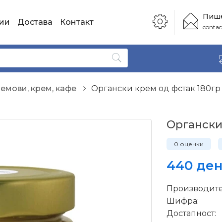
Пише
ии
Достава
Контакт
conta
џемови, крем, кафе
Органски крем од фстак 180гр
Органски
0 оценки
440 ден
Производите
Шифра:
Достапност: