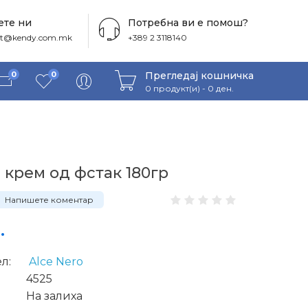
те ни
Потребна ви е помош?
ct@kendy.com.mk
+389 2 3118140
Прегледај кошничка
0
0
0 продукт(и) - 0 ден.
 крем од фстак 180гр
Напишете коментар
.
л:
Alce Nero
4525
На залиха