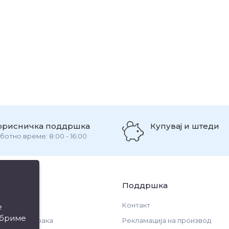
орисничка поддршка
Купувај и штеди
ботно време: 8:00 - 16:00
ации
Поддршка
Контакт
е
обриме
и за испорака
Рекламација на производ