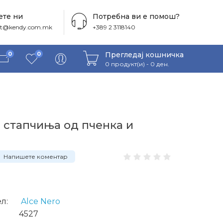
те ни
Потребна ви е помош?
ct@kendy.com.mk
+389 2 3118140
Прегледај кошничка
0
0
0 продукт(и) - 0 ден.
 стапчиња од пченка и
Напишете коментар
л:
Alce Nero
4527