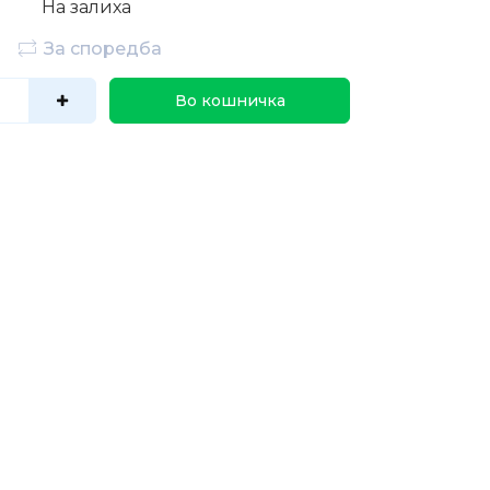
На залиха
За споредба
Во кошничка