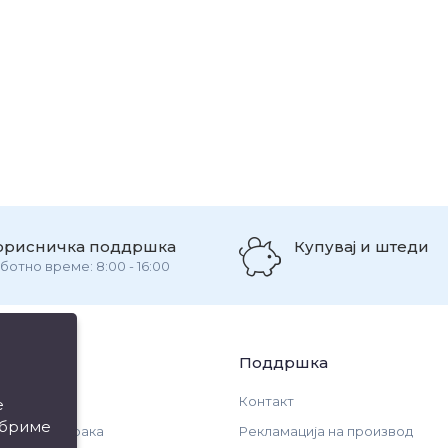
орисничка поддршка
Купувај и штеди
ботно време: 8:00 - 16:00
ации
Поддршка
Контакт
е
обриме
и за испорака
Рекламација на производ