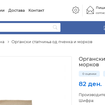
Пише
ии
Достава
Контакт
conta
на
Органски стапчиња од пченка и морков
Органски
морков
0 оценки
82 ден.
Производите
Шифра: