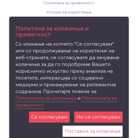
Политика за приватност
Услови за користење
Поддршка
Политика за колачиња и
приватност
Контакт
Со кликање на копчето "Се согласувам"
Рекламација на производ
или со продолжување на користење на
Мапа на сајтот
веб-страната, се согласувате да зачуваме
колачиња за да го подобриме Вашето
Издвојуваме
корисничко искуство преку анализа на
посетите, интеракција со социјални
Брендови
медиуми и прикажување на релевантна
Вредносен ваучер
содржина. Прочитајте повеќе за
Партнерска програма
Политиката за колачиња
и
Политиката за
приватност
Промоции
Се согласувам
Не се согласувам
Поставки за колачиња