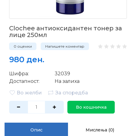
Clochee антиоксидантен тонер за
лице 250мл
0 оценки
Напишете коментар
980 ден.
Шифра:
32039
Достапност:
На залиха
Во желби
За споредба
Во кошничка
Опис
Мислења (0)