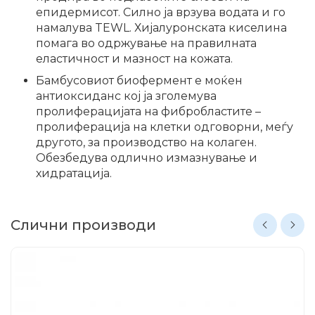
епидермисот. Силно ја врзува водата и го
намалува TEWL. Хијалуронската киселина
помага во одржување на правилната
еластичност и мазност на кожата.
Бамбусовиот биофермент е моќен
антиоксиданс кој ја зголемува
пролиферацијата на фибробластите –
пролиферација на клетки одговорни, меѓу
другото, за производство на колаген.
Обезбедува одлично измазнување и
хидратација.
Слични производи