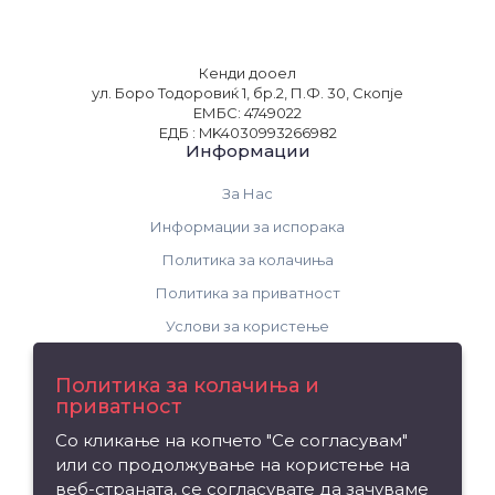
Кенди дооел
ул. Боро Тодоровиќ 1, бр.2, П.Ф. 30, Скопје
ЕМБС: 4749022
ЕДБ : MK4030993266982
Информации
За Нас
Информации за испорака
Политика за колачиња
Политика за приватност
Услови за користење
Поддршка
Политика за колачиња и
приватност
Контакт
Со кликање на копчето "Се согласувам"
Рекламација на производ
или со продолжување на користење на
Мапа на сајтот
веб-страната, се согласувате да зачуваме