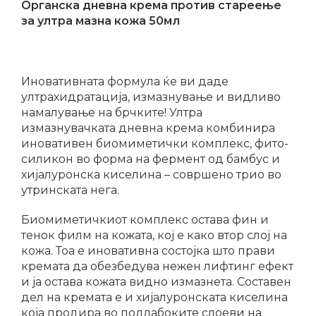
Oрганска дневна крема против стареење
за ултра мазна кожа 50мл
Иновативната формула ќе ви даде
ултрахидратација, измазнување и видливо
намалување на брчките! Ултра
измазнувачката дневна крема комбинира
иновативен биомиметички комплекс, фито-
силикон во форма на фермент од бамбус и
хијалуронска киселина – совршено трио во
утринската нега.
Биомиметичкиот комплекс остава фин и
тенок филм на кожата, кој е како втор слој на
кожа. Тоа е иновативна состојка што прави
кремата да обезбедува нежен лифтинг ефект
и ја остава кожата видно измазнета. Составен
дел на кремата е и хијалуронската киселина
која продира во подлабоките слоеви на