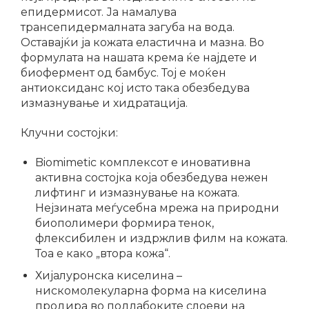
епидермисот. Ја намалува
трансепидермалната загуба на вода.
Оставајќи ја кожата еластична и мазна. Во
формулата на нашата крема ќе најдете и
биофермент од бамбус. Тој е моќен
антиоксиданс кој исто така обезбедува
измазнување и хидратација.
Клучни состојки:
Biomimetic комплексот е иновативна
активна состојка која обезбедува нежен
лифтинг и измазнување на кожата.
Нејзината меѓусебна мрежа на природни
биополимери формира тенок,
флексибилен и издржлив филм на кожата.
Тоа е како „втора кожа“.
Хијалуронска киселина –
нискомолекуларна форма на киселина
продира во подлабоките слоеви на