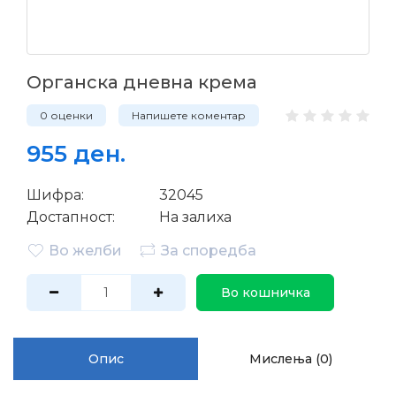
Oрганска дневна крема
0 оценки
Напишете коментар
955 ден.
Шифра:
32045
Достапност:
На залиха
Во желби
За споредба
Во кошничка
Опис
Мислења (0)